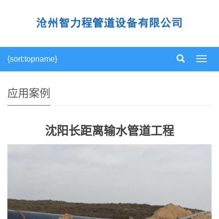
{sort:topname}
导
航
菜
单
应用案例
沈阳长距离输水管道工程