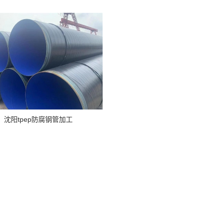
沈阳tpep防腐钢管加工