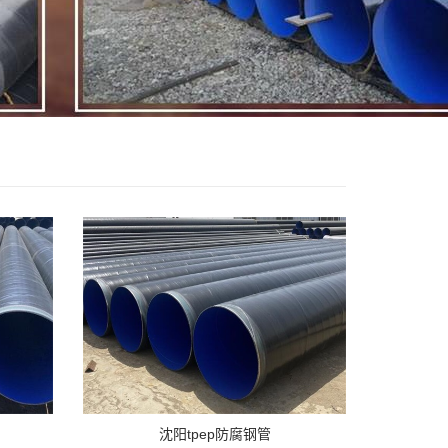
沈阳tpep防腐钢管