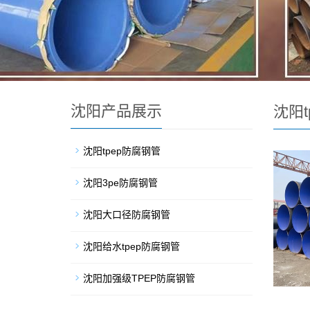
沈阳产品展示
沈阳t
沈阳tpep防腐钢管
沈阳3pe防腐钢管
沈阳大口径防腐钢管
沈阳给水tpep防腐钢管
沈阳加强级TPEP防腐钢管