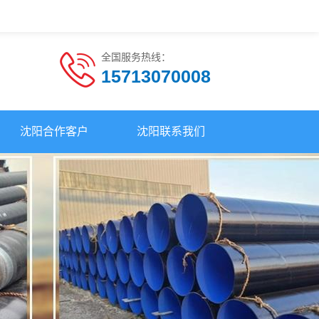
全国服务热线：
15713070008
沈阳合作客户
沈阳联系我们