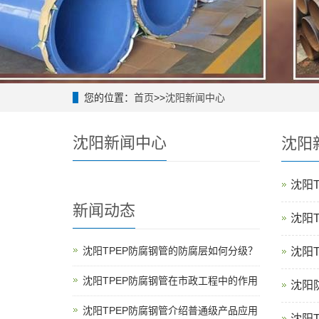
您的位置：
首页
>>
沈阳新闻中心
沈阳新闻中心
沈阳
沈阳
新闻动态
沈阳
沈阳TPEP防腐钢管的防腐层如何分级？
沈阳
沈阳TPEP防腐钢管在市政工程中的作用
沈阳防
沈阳TPEP防腐钢管介绍普通级产品应用
沈阳