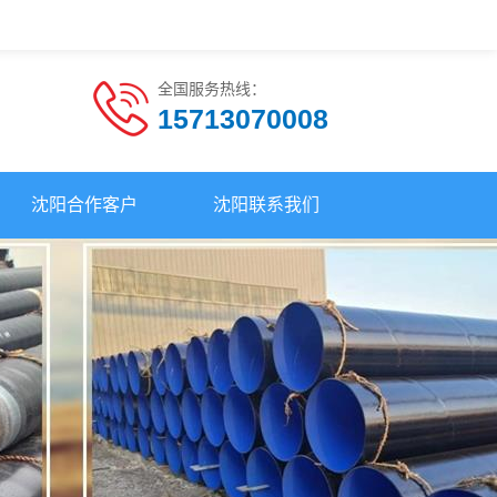
全国服务热线：
15713070008
沈阳合作客户
沈阳联系我们