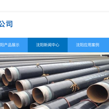
阳产品展示
沈阳新闻中心
沈阳应用案例