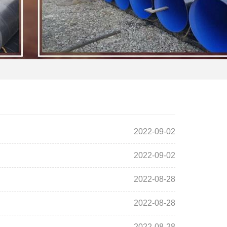
2022-09-02
2022-09-02
2022-08-28
2022-08-28
2022-08-28