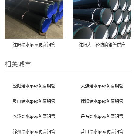
沈阳给水tpep防腐钢管
沈阳大口径防腐钢管供应
相关城市
沈阳给水tpep防腐钢管
大连给水tpep防腐钢管
鞍山给水tpep防腐钢管
抚顺给水tpep防腐钢管
本溪给水tpep防腐钢管
丹东给水tpep防腐钢管
锦州给水tpep防腐钢管
营口给水tpep防腐钢管