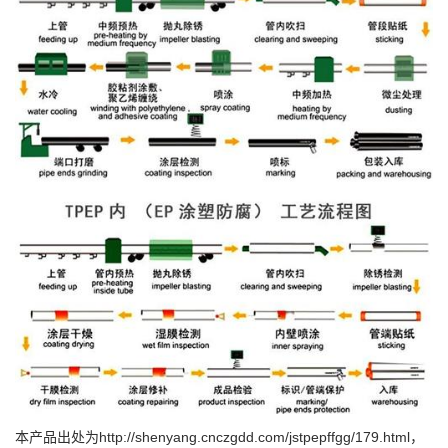
本产品出处为http://shenyang.cnczgdd.com/jstpepffgg/179.html，