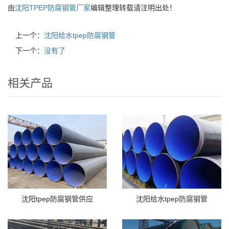
由
沈阳TPEP防腐钢管厂家
编辑整理转载请注明出处！
上一个：
沈阳给水tpep防腐钢管
下一个：
没有了
相关产品
沈阳tpep防腐钢管供应
沈阳给水tpep防腐钢管